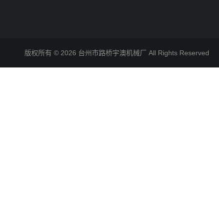
版权所有 © 2026 台州市路桥宇澳机械厂 All Rights Reserve