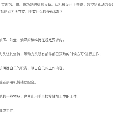
现钻、镗、铣功能的机械设备。从机械设计上来说，数控钻孔动力头
控钻削动力头在使用中有什么操作规程呢？
；
油压、油量、油温应该维持在规定要求内。
头让其空转，等动力头所有部件都已预热的时候方可*进行工作；
该明确自己的职责，明白自己的工作内容。
或者是用机械辅助配合。
的一些物品，也禁止用手直接接触加工中的工件。
具或工件；