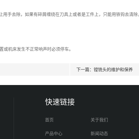
用手去除，如果有碎屑缠绕在刀具上或者是工件上，只能用铁钩去清除
置或机床发生不正常响声时必须停车。
下一篇：
镗铣头的维护和保养
快速链接
首页
关于我们
产品中心
新闻动态