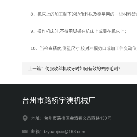
8、机床上的加工剩下的边角料以及零星用的一些材料禁止
9、操作机床时,不得用脚架在机床上或靠在机床上；
10、当检查精度,测量尺寸,校对冲模剪口或加工件变动位
上一篇：
伺服攻丝机攻牙时如何有效的去除毛剌？
台州市路桥宇澳机械厂
地址：台州市路桥区金清镇文昌西路439号
邮箱：tzyuaojixie@163.com