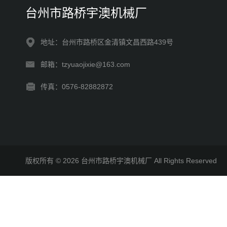
台州市路桥宇澳机械厂
地址：台州市路桥区金清镇文昌西路439号
邮箱：tzyuaojixie@163.com
传真：0576-82882872
版权所有 © 2026 台州市路桥宇澳机械厂 All Rights Reserve