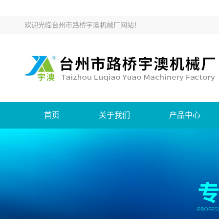
欢迎光临
台州市路桥宇澳机械厂网站
！
首页
关于我们
产品中心