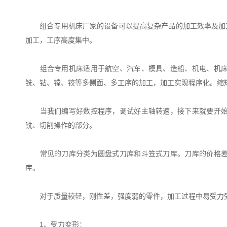
组合专用机床厂家的设备可以提高复杂产品的加工效率及加工
加工，工序高度集中。
组合专用机床适用于航空、汽车、模具、造船、机电、机床、
铣、钻、镗、铰等多侧面、多工序的加工，加工实现程序化。缩
当我们编写好数控程序，调试好主轴转速，接下来就要开始加
铣、切削操作的部分。
常见的刀库分类为圆盘式刀库和斗笠式刀库。刀库的价格差异
库。
对于质量较轻，刚性差，强度弱的零件，加工过程中易受力受
1、受力变形：