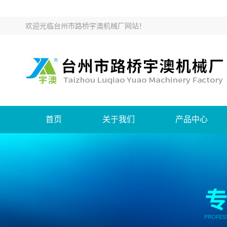
欢迎光临
台州市路桥宇澳机械厂网站
！
首页
关于我们
产品中心