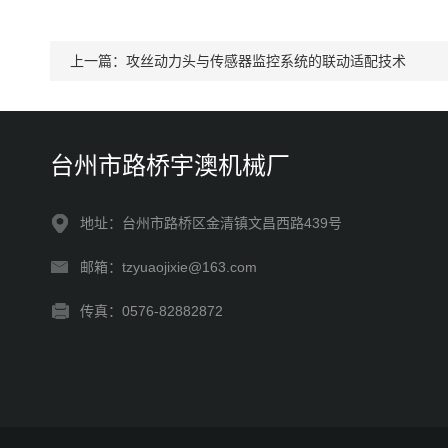
上一篇：
攻丝动力头与传感器监控系统的联动适配技术
台州市路桥宇澳机械厂
地址：台州市路桥区金清镇文昌西路439号
邮箱：tzyuaojixie@163.com
传真：0576-82882872