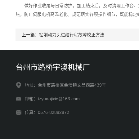
做好作业收尾与日常防护。加工结束后，及时清理工作台、主
热，防止伺服电机高温老化。规范落实各项操作细节，既能稳定
上一篇：
钻削动力头进给行程故障校正方法
台州市路桥宇澳机械厂
地址：台州市路桥区金清镇文昌西路439号
邮箱：tzyuaojixie@163.com
传真：0576-82882872