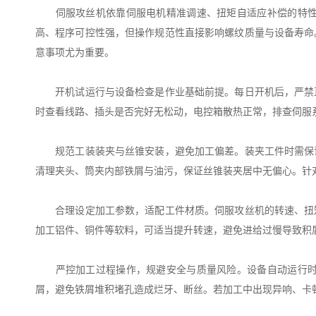
伺服攻丝机依靠伺服电机精准调速、扭矩自适应补偿的特性，
高、程序可控性强，但操作规范性直接影响螺纹质量与设备寿命
意事项尤为重要。
开机试运行与设备检查是作业基础前提。每日开机后，严禁直
时查看线路、插头是否完好无松动，电控箱散热正常，排查伺服
规范工装装夹与丝锥安装，避免加工偏差。装夹工件时需保证
清理夹头、筒夹内部铁屑与油污，保证丝锥装夹居中无偏心。针
合理设定加工参数，适配工件材质。伺服攻丝机的转速、扭矩
加工铝件、铜件等软料，可适当提升转速，避免进给过慢导致积
严控加工过程操作，规避安全与质量风险。设备自动运行时，
屑，避免铁屑堆积堵孔造成烂牙、断丝。若加工中出现异响、卡