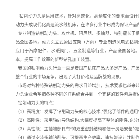
钻削动力头是运用技术，针对高速化，高精度化的要求而设计
动力头成现代化高速流水线机床，在许多行业中已成为保证产品
专业制造钻削动力头、攻丝机、阻尼器、多轴器、特别擅长于根
品全国各地。动力头立式紧固支架（万向）专业制造风电式钻削
应用于汽摩配件、水暖阀门、五金制造等行业，产品全国各地
本，提高工作效率的新型钻孔加工装置。
我国的钻削动力头行业一直是着国产机床产品大多是产品，产品
整个行业的市场竞争，出现了大打价格及品牌战的现象。
市场对各种特殊钻削动力头的需求日益增加，技术要求也越来越
力头企业希望把各种不同的IT系统合并到一个完整的软件包后
钻削动力头的特点：
（1）高精度：发挥了钻削动力头的核心技术,*强化了部件的通
（2）高刚性：采用轴向导轨结构,大幅度提高了整体的刚性,充
（3）高性能：主轴端部具有*的双重密封结构和便于灵活安装的
（4）通过安装多轴钻削头，可提高生产效率，速技能设计并制