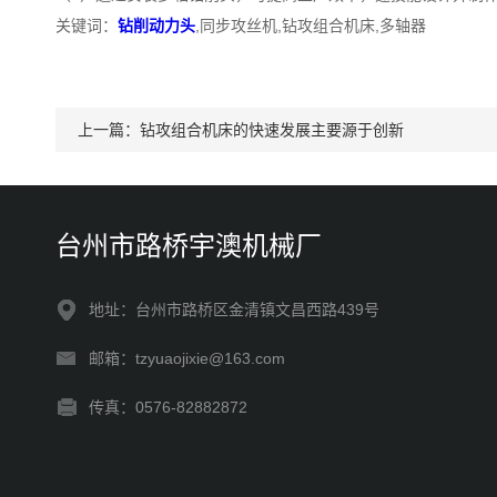
关键词：
钻削动力头
,同步攻丝机,钻攻组合机床,多轴器
上一篇：
钻攻组合机床的快速发展主要源于创新
台州市路桥宇澳机械厂
地址：台州市路桥区金清镇文昌西路439号
邮箱：tzyuaojixie@163.com
传真：0576-82882872