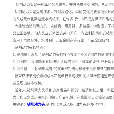
钻削动力头是一种率的钻孔装置，安装角度不受限制，自动进给
钻削动力头是运用技术，针对高速化，高精度化的要求而设计的
力头成现代化高速流水线机床，在许多行业中已成为保证产品的
专业制造钻削动力头、攻丝机、阻尼器、多轴器、特别擅长于根
品全国各地。动力头立式紧固支架（万向）专业制造风电式钻削
应用于汽摩配件、水暖阀门、五金制造等行业，产品全国各地。
钻削动力头的特点：
1. 高精度：发挥了钻削动力头的核心技术,*强化了部件的通用
2. 高刚性：采用轴向导轨结构,大幅度提高了整体的刚性,充分
3. 高性能：主轴端部具有*的双重密封结构和便于灵活安装的圆
新型环保节能设备的成本正随着行业规模和技术进步而迅速降低
益显现出成本优势。
近年来 钻削动力头得到迅速发展和提高；继清梳联之后，粗
大，如无水或少用水的印染、印花机械，在线监测自动控制温度
关键词：
钻削动力头
,钻攻组合机床,钻孔动力头,同步攻丝机