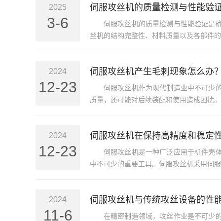
伺服攻丝机的质量检测与性能验
2025
3-6
伺服攻丝机的质量检测与性能验证是
丝机的结构完整性、材料质量以及各部件的
伺服攻丝机产生毛剌现象怎么办
2024
12-23
伺服攻丝机作为现代制造业中不可少
质量，还可能对后续装配和使用造成困扰。
伺服攻丝机在保持高精度和稳定
2024
12-23
伺服攻丝机是一种广泛应用于机件壳
中不可少的重要工具。伺服攻丝机采用伺服
伺服攻丝机与传统攻丝设备的性
2024
11-6
在精密制造领域，攻丝作业是不可少