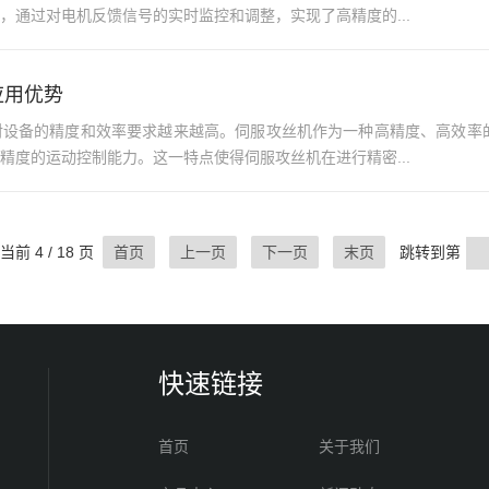
，通过对电机反馈信号的实时监控和调整，实现了高精度的...
应用优势
对设备的精度和效率要求越来越高。伺服攻丝机作为一种高精度、高效率
精度的运动控制能力。这一特点使得伺服攻丝机在进行精密...
当前 4 / 18 页
首页
上一页
下一页
末页
跳转到第
快速链接
首页
关于我们