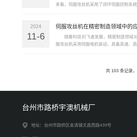
来看，伺服攻丝机采用了闭环伺服控制系统
伺服攻丝机在精密制造领域中的
2024
11-6
随着科技的飞速发展，精密制造领域
服攻丝机采用伺服电机驱动，具备高速、高
共 103 条记录，
台州市路桥宇澳机械厂
地址：台州市路桥区金清镇文昌西路439号