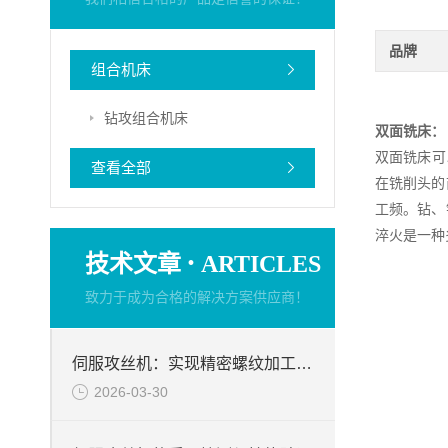
品牌
组合机床
钻攻组合机床
双面铣床：
双面铣床可
查看全部
在铣削头的
工频。钻、
淬火是一种
·
技术文章
ARTICLES
致力于成为合格的解决方案供应商！
伺服攻丝机：实现精密螺纹加工的“智能工匠”
2026-03-30