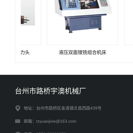
钻削动力头
液压双面镗铣组合机床
YS-
台州市路桥宇澳机械厂
地址：台州市路桥区金清镇文昌西路439号
邮箱：tzyuaojixie@163.com