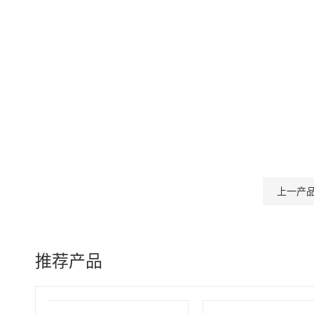
上一产
推荐产品