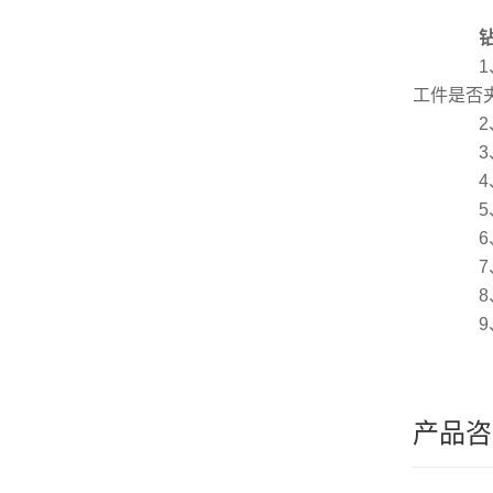
钻攻
1、
工件是否
2、
3、
4、
5、
6、
7、
8、
9、
产品咨