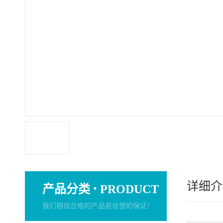
详细介
·
产品分类
PRODUCT
我们相信合格的产品是信誉的保证！