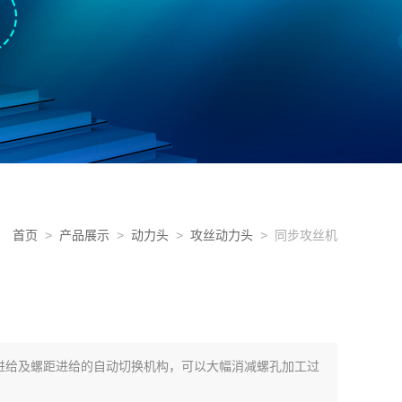
首页
>
产品展示
>
动力头
>
攻丝动力头
> 同步攻丝机
进给及螺距进给的自动切换机构，可以大幅消减螺孔加工过