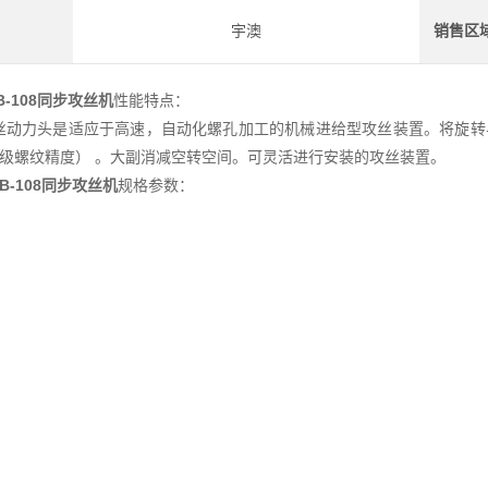
宇澳
销售区
B-108同步攻丝机
性能特点：
丝动力头是适应于高速，自动化螺孔加工的机械进给型攻丝装置。将旋转
2级螺纹精度） 。大副消减空转空间。可灵活进行安装的攻丝装置。
TB-108同步攻丝机
规格参数：