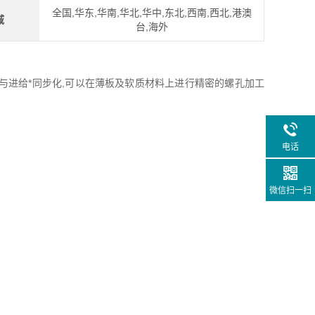
全国,华东,华南,华北,华中,东北,西南,西北,港澳
域
台,海外
与进给*同步化,可以在薄板及软质材料上进行精密的螺孔加工
电话
微信扫一扫