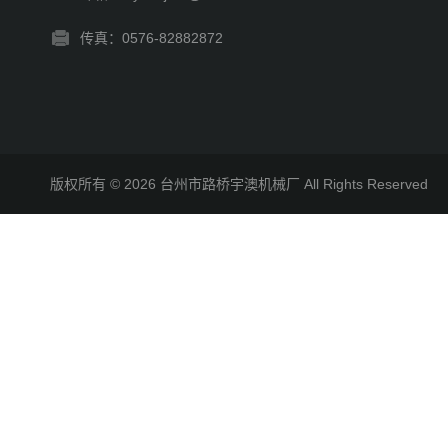
传真：0576-82882872
版权所有 © 2026 台州市路桥宇澳机械厂 All Rights Reserve