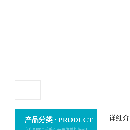
详细介
·
产品分类
PRODUCT
我们相信合格的产品是信誉的保证！