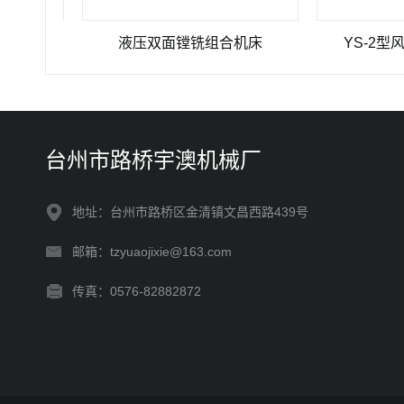
液压双面镗铣组合机床
YS-2型风电
台州市路桥宇澳机械厂
地址：台州市路桥区金清镇文昌西路439号
邮箱：tzyuaojixie@163.com
传真：0576-82882872